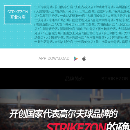
仁川论岘分店
/ 蔚山杨亭分店
/ 安山古栈分店
/ 华城峰潭分店
/ 清州福台
STRIKEZON
/ 大田儒城分店
/ 首尔新川分店
/ 大田屯山分店
/ 议政府分店
/ 龟尾玉溪
店
/ 龟尾荆谷分店
/ 一山LA FESTA分店
/ 大邱月城分店
/ 大田官坪分店
/
开业分店
仁溪分店
/ 东滩南广场分店
/ 盆唐书岘分店
/ 惠化大学路分店
/ 华城东滩
/ 清州山南分店
/ 天安斗井分店
/ 大邱时至分店
/ 光明铁山分店
/ 大邱池
店
/ 仁川青萝分店
/ 新济州分店
/ 蔚山三山分店
/ 丽水鹤洞分店
/ 大邱东
分店
/ 马山合城分店
/ 釜山沙上分店
/ 益山富松分店
/ 蔚山明村分店
/ 
场分店
/ 大邱新岸分店
/ 光州尚武分店
/ 龟尾安东分店
/ 大邱寿城池分店
州新市区分店
/ 大邱多斯分店
/ 光州凤仙分店
/ 釜山庆星大学分店
/ 昌
大学分店
/ 大邱漆谷分店
/ 光州尖端分店
/ 水原灵通分店
/ 首尔蚕室分店
APP DOWNLOAD
品牌简介
STRIKEZON