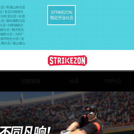
分店
/ 军浦山本分店
分店
/ 东豆川纸杏分
STRIKEZON
 首尔长安分店
/ 水原
预定开业分店
分店
/ 丽水丽西分店
山分店
/ 河南德风分
城路分店
/ 顺天照礼
大邱城西分店
/ 大邱广
/ 清州梧仓分店
/ 全
原上南分店
/ 釜山釜山
/ 首尔论岘分店
加盟指南
分店
PR中心