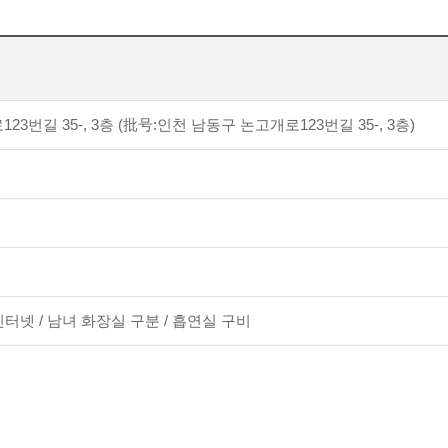
3번길 35-, 3층 (批号:인천 남동구 논고개로123번길 35-, 3층)
인터넷 / 남녀 화장실 구분 / 흡연실 구비