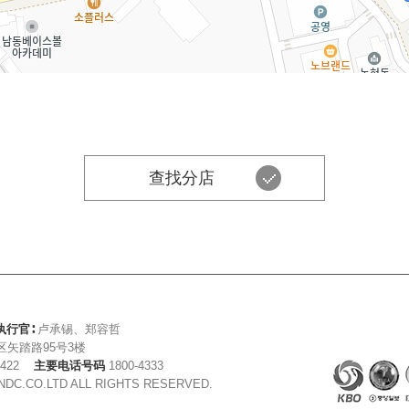
查找分店
执行官∶
卢承锡、郑容哲
矢踏路95号3楼
3422
主要电话号码
1800-4333
NDC.CO.LTD ALL RIGHTS RESERVED.