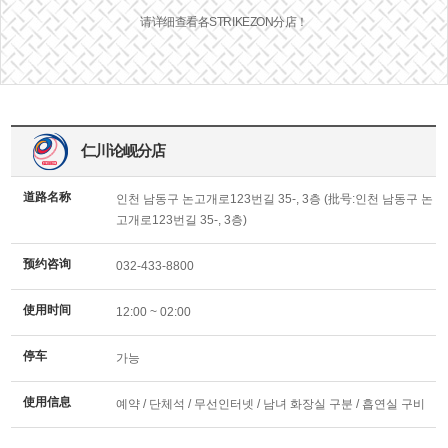
请详细查看各STRIKEZON分店！
仁川论岘分店
道路名称
인천 남동구 논고개로123번길 35-, 3층 (批号:인천 남동구 논
고개로123번길 35-, 3층)
预约咨询
032-433-8800
使用时间
12:00 ~ 02:00
停车
가능
使用信息
예약 / 단체석 / 무선인터넷 / 남녀 화장실 구분 / 흡연실 구비