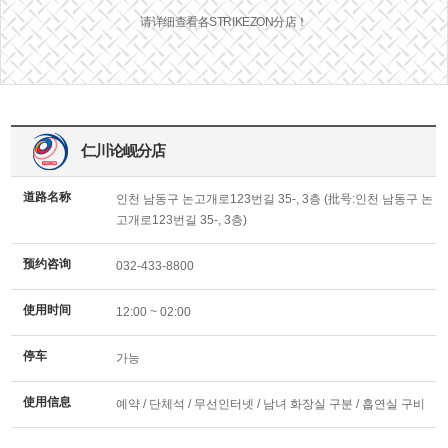
请详细查看各STRIKEZON分店！
仁川论岘分店
道路名称
인천 남동구 논고개로123번길 35-, 3층 (批号:인천 남동구 논
고개로123번길 35-, 3층)
预约咨询
032-433-8800
使用时间
12:00 ~ 02:00
停车
가능
使用信息
예약 / 단체석 / 무선인터넷 / 남녀 화장실 구분 / 흡연실 구비