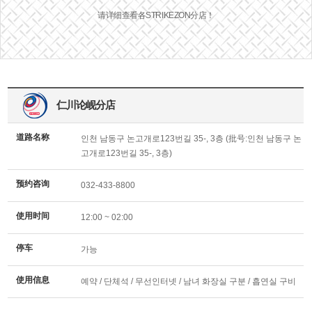
请详细查看各STRIKEZON分店！
仁川论岘分店
道路名称
인천 남동구 논고개로123번길 35-, 3층 (批号:인천 남동구 논
고개로123번길 35-, 3층)
预约咨询
032-433-8800
使用时间
12:00 ~ 02:00
停车
가능
使用信息
예약 / 단체석 / 무선인터넷 / 남녀 화장실 구분 / 흡연실 구비