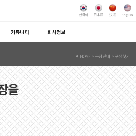
한국어
日本語
汉语
English
커뮤니티
회사정보
HOME
>
구장안내 >
구장찾기
구장을