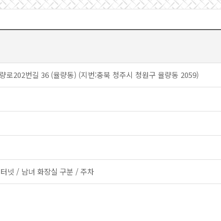
로202번길 36 (율량동) (지번:충북 청주시 청원구 율량동 2059)
인터넷 / 남녀 화장실 구분 / 주차