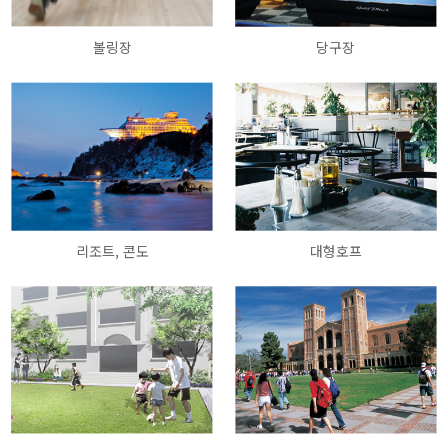
볼링장
당구장
리조트, 콘도
대형호프