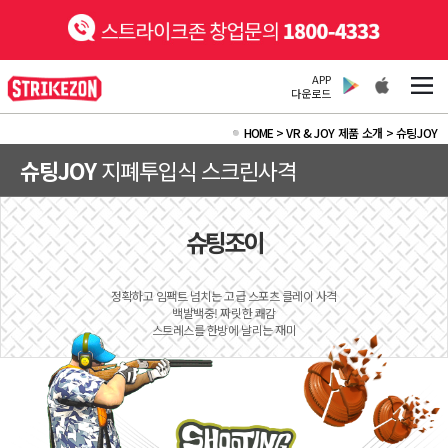
APP
다운로드
HOME
>
VR & JOY 제품 소개 >
슈팅JOY
슈팅JOY
지폐투입식 스크린사격
슈팅조이
정확하고 임팩트 넘치는 고급 스포츠 클레이 사격
백발백중! 짜릿한 쾌감
스트레스를 한방에 날리는 재미