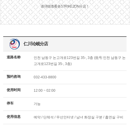
请详细查看各STRIKEZON分店！
仁川论岘分店
道路名称
인천 남동구 논고개로123번길 35-, 3층 (批号:인천 남동구 논
고개로123번길 35-, 3층)
预约咨询
032-433-8800
使用时间
12:00 ~ 02:00
停车
가능
使用信息
예약 / 단체석 / 무선인터넷 / 남녀 화장실 구분 / 흡연실 구비