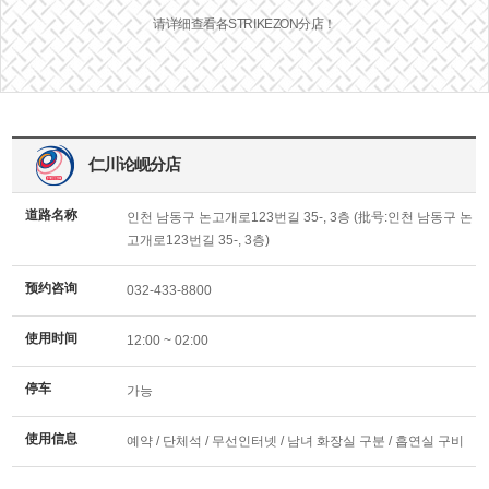
请详细查看各STRIKEZON分店！
仁川论岘分店
道路名称
인천 남동구 논고개로123번길 35-, 3층 (批号:인천 남동구 논
고개로123번길 35-, 3층)
预约咨询
032-433-8800
使用时间
12:00 ~ 02:00
停车
가능
使用信息
예약 / 단체석 / 무선인터넷 / 남녀 화장실 구분 / 흡연실 구비